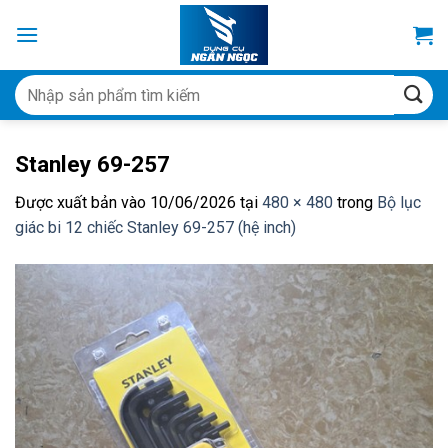
Bỏ
qua
nội
dung
Tìm
kiếm:
Stanley 69-257
Được xuất bản vào
10/06/2026
tại
480 × 480
trong
Bộ lục
giác bi 12 chiếc Stanley 69-257 (hệ inch)