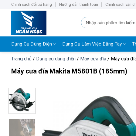
Bỏ
Chính sách đổi trả hàng
Hướng dẫn thanh toán
Chính sách vận c
qua
nội
Tìm
kiếm:
dung
Dụng Cụ Dùng Điện
Dụng Cụ Làm Việc Bằng Tay
T
Trang chủ
/
Dụng cụ dùng điện
/
Máy cưa đĩa
/
Máy cưa đĩ
Máy cưa đĩa Makita M5801B (185mm)