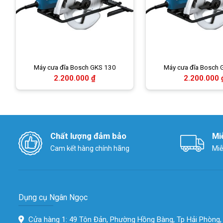
Máy cưa đĩa Bosch GKS 130
Máy cưa đĩa Bosch 
2.200.000
₫
2.200.000
Chất lượng đảm bảo
Mi
Cam kết hàng chính hãng
Miễ
Dụng cụ Ngân Ngọc
Cửa hàng 1: 49 Tôn Đản, Phường Hồng Bàng, Tp Hải Phòng,