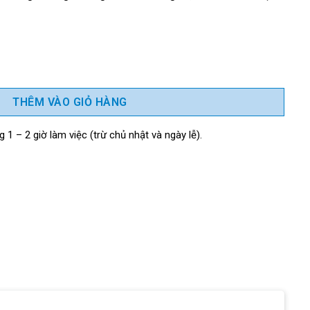
185mm) số lượng
THÊM VÀO GIỎ HÀNG
 1 – 2 giờ làm việc (trừ chủ nhật và ngày lễ).