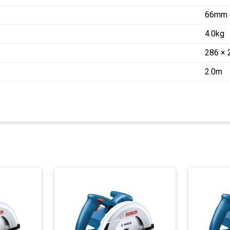
66mm (
4.0kg
286 ×
2.0m