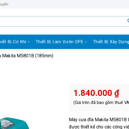
huyển
hiết Bị Cơ Khí
Thiết Bị Làm Vườn OPE
Thiết Bị Xây Dựn
a Makita M5801B (185mm)
1.840.000
₫
(Giá trên đã bao gồm thuế V
Máy cưa đĩa Makita M5801B là
được thiết kế cho các công việ