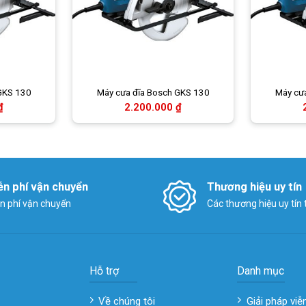
GKS 130
Máy cưa đĩa Bosch GKS 130
Máy cư
₫
2.200.000
₫
ễn phí vận chuyển
Thương hiệu uy tín
n phí vận chuyển
Các thương hiệu uy tín
Hỗ trợ
Danh mục
Về chúng tôi
Giải pháp viễ