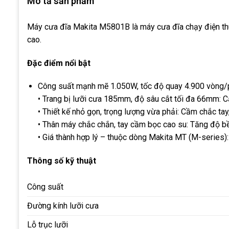
Mô tả sản phẩm
Máy cưa đĩa Makita M5801B là máy cưa đĩa chạy điện thuộ
cao.
Đặc điểm nổi bật
Công suất mạnh mẽ 1.050W, tốc độ quay 4.900 vòng/ph
• Trang bị lưỡi cưa 185mm, độ sâu cắt tối đa 66mm: C
• Thiết kế nhỏ gọn, trọng lượng vừa phải: Cầm chắc tay,
• Thân máy chắc chắn, tay cầm bọc cao su: Tăng độ bền
• Giá thành hợp lý – thuộc dòng Makita MT (M-series):
Thông số kỹ thuật
Công suất
Đường kính lưỡi cưa
Lỗ trục lưỡi