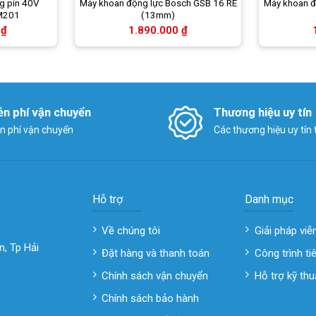
g pin 40V
Máy khoan động lực Bosch GSB 16 RE
Máy khoan đ
M201
(13mm)
0
₫
1.890.000
₫
ễn phí vận chuyển
Thương hiệu uy tín
n phí vận chuyển
Các thương hiệu uy tín
Hỗ trợ
Danh mục
Về chúng tôi
Giải pháp viễ
n, Tp Hải
Đặt hàng và thanh toán
Công trình ti
Chính sách vận chuyển
Hỗ trợ kỹ thu
Chính sách bảo hành