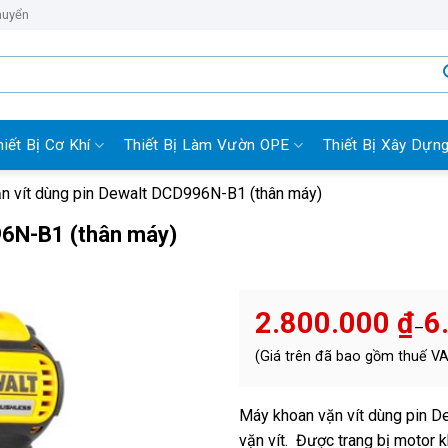
huyển
hiết Bị Cơ Khí
Thiết Bị Làm Vườn OPE
Thiết Bị Xây Dựn
n vít dùng pin Dewalt DCD996N-B1 (thân máy)
96N-B1 (thân máy)
2.800.000
₫
6
–
Khoảng
(Giá trên đã bao gồm thuế V
giá:
từ
2.800.000 ₫
đến
Máy khoan vặn vít dùng pin 
6.100.000 ₫
vặn vít. Được trang bị motor 