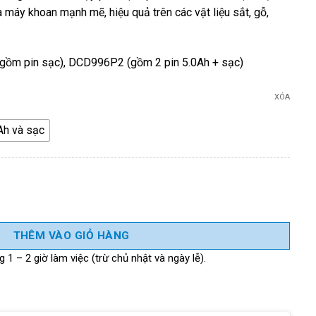
áy khoan mạnh mẽ, hiệu quả trên các vật liệu sắt, gỗ,
ồm pin sạc), DCD996P2 (gồm 2 pin 5.0Ah + sạc)
XÓA
Ah và sạc
ewalt DCD996N-B1 (thân máy) số lượng
THÊM VÀO GIỎ HÀNG
 1 – 2 giờ làm việc (trừ chủ nhật và ngày lễ).