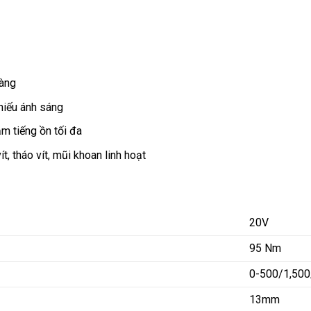
dàng
hiếu ánh sáng
m tiếng ồn tối đa
, tháo vít, mũi khoan linh hoạt
20V
95 Nm
0-500/1,500
13mm