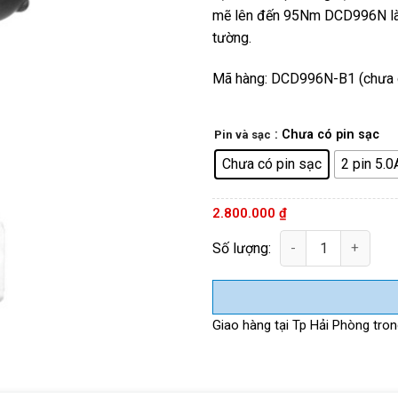
mẽ lên đến 95Nm DCD996N là m
tường.
Mã hàng: DCD996N-B1 (chưa g
: Chưa có pin sạc
Pin và sạc
Chưa có pin sạc
2 pin 5.0
2.800.000
₫
Máy khoan vặn vít dùng pin D
Giao hàng tại Tp Hải Phòng trong