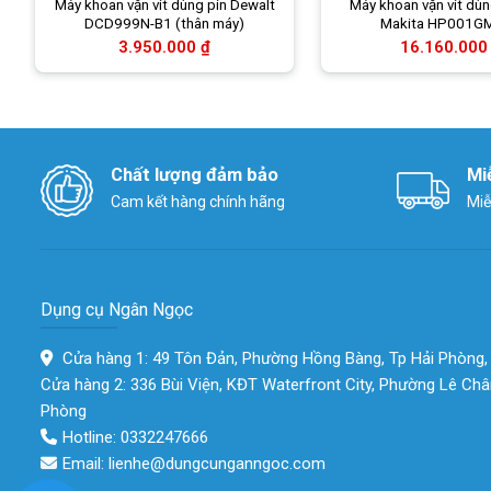
Máy khoan vặn vít dùng pin Dewalt
Máy khoan vặn vít dùn
DCD999N-B1 (thân máy)
Makita HP001G
oảng
3.950.000
₫
16.160.00
:
940.000 ₫
n
700.000 ₫
Chất lượng đảm bảo
Mi
Cam kết hàng chính hãng
Miễ
Dụng cụ Ngân Ngọc
Cửa hàng 1: 49 Tôn Đản, Phường Hồng Bàng, Tp Hải Phòng,
Cửa hàng 2: 336 Bùi Viện, KĐT Waterfront City, Phường Lê Châ
Phòng
Hotline: 0332247666
Email: lienhe@dungcunganngoc.com