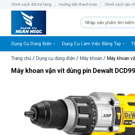
Bỏ
Chính sách đổi trả hàng
Hướng dẫn thanh toán
Chính sách vận c
qua
nội
Tìm
kiếm:
dung
Dụng Cụ Dùng Điện
Dụng Cụ Làm Việc Bằng Tay
T
Trang chủ
/
Dụng cụ dùng điện
/
Máy khoan
/
Máy khoan vặ
Máy khoan vặn vít dùng pin Dewalt DCD9