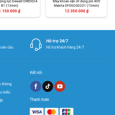
ộng lực Dewalt DWD024-
Máy khoan vặn vít dùng pin 40V
B1 (13mm)
Makita DF002GD201 (13mm)
1.150.000
₫
12.350.000
₫
Hỗ trợ 24/7
 toàn cầu
Hỗ trợ khách hàng 24/7
Kết nối
n thông
êu biểu
Thanh toán
ật