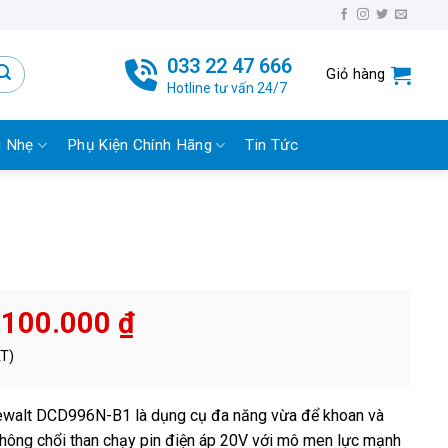
033 22 47 666
Giỏ hàng
Hotline tư vấn 24/7
g Nhẹ
Phụ Kiện Chính Hãng
Tin Tức
.100.000
₫
AT)
Dewalt DCD996N-B1 là dụng cụ đa năng vừa để khoan và
không chổi than chạy pin điện áp 20V với mô men lực mạnh