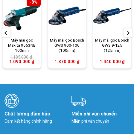
-8%
Máy mài góc
Máy mài góc Bosch
Máy mài góc Bosch
Makita 9553NB
GWS 900-100
GWS 9-125
100mm
(100mm)
(125mm)
1.185.000
₫
Giá
Giá
1.090.000
₫
1.370.000
₫
1.440.000
₫
gốc
hiện
là:
tại
1.185.000 ₫.
là:
1.090.000 ₫.
Chất lượng đảm bảo
Miễn phí vận chuyển
Cam kết hàng chính hãng
Miễn phí vận chuyển