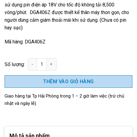
sử dụng pin điện áp 18V cho tốc độ không tải 8,500
vòng/phút. DGA406Z được thiết kế thân máy thon gọn, cho
người dùng cảm giám thoải mái khi sử dụng. (Chưa có pin
hay sạc)
Mã hàng: DGA406Z
Máy mài góc dùng pin Makita DGA406Z (thân máy) số lượng
THÊM VÀO GIỎ HÀNG
Giao hàng tại Tp Hải Phòng trong 1 – 2 giờ làm việc (trừ chủ
nhật và ngày lễ).
Mô tả sản phẩm