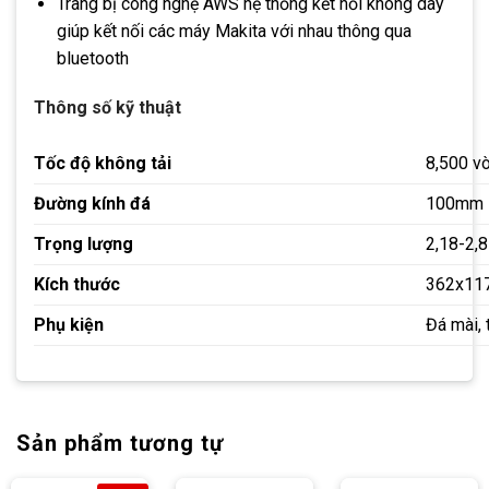
Trang bị công nghệ AWS hệ thống kết nối không dây
giúp kết nối các máy Makita với nhau thông qua
bluetooth
Thông số kỹ thuật
Tốc độ không tải
8,500 v
Đường kính đá
100mm
Trọng lượng
2,18-2,8
Kích thước
362x11
Phụ kiện
Đá mài, 
Sản phẩm tương tự