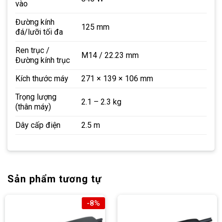
vào
Đường kính
125 mm
đá/lưỡi tối đa
Ren trục /
M14 / 22.23 mm
Đường kính trục
Kích thước máy
271 × 139 × 106 mm
Trọng lượng
2.1 – 2.3 kg
(thân máy)
Dây cấp điện
2.5 m
Sản phẩm tương tự
-8%