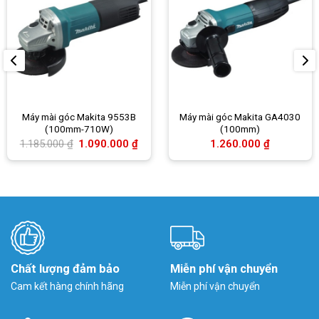
Máy mài góc Makita 9553B
Máy mài góc Makita GA4030
(100mm-710W)
(100mm)
Giá
Giá
1.185.000
₫
1.090.000
₫
1.260.000
₫
gốc
hiện
là:
tại
1.185.000 ₫.
là:
1.090.000 ₫.
Chất lượng đảm bảo
Miễn phí vận chuyển
Cam kết hàng chính hãng
Miễn phí vận chuyển